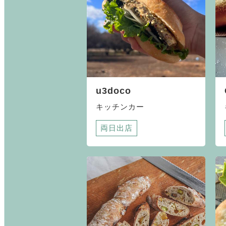
u3doco
キッチンカー
両日出店