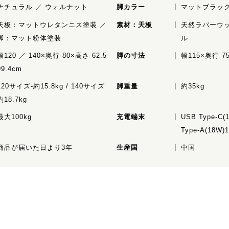
ナチュラル ／ ウォルナット
脚カラー
マットブラック
天板：マットウレタンニス塗装 ／
素材：天板
天然ラバーウッ
脚：マット粉体塗装
ル
幅120 ／ 140×奥行 80×高さ 62.5-
脚の寸法
幅115×奥行 75
99.4cm
120サイズ-約15.8kg / 140サイズ
脚重量
約35kg
約18.7kg
最大100kg
充電端末
USB Type-C(
Type-A(18W)
商品が届いた日より3年
生産国
中国