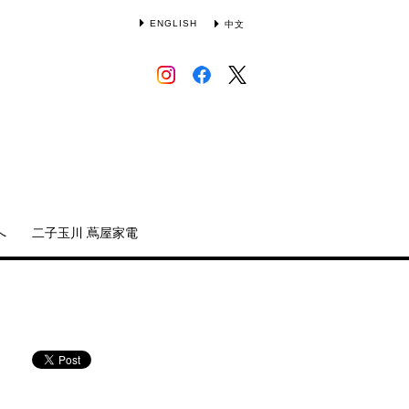
ENGLISH
中文
へ
二子玉川 蔦屋家電