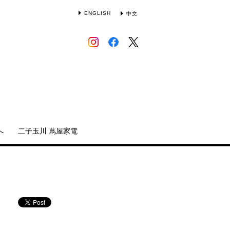
ENGLISH
中文
へ
二子玉川 蔦屋家電