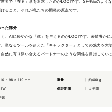
実世界で「在る」形を追求したのがLOOIです。SF作品のよう
届けること。それが私たちの開発の原点です。
わった部分
く、AIに軽やかな「体」を与えるのがLOOIです。表情豊か
す。単なるツールを超えた「キャラクター」としての魅力を大
く自然に寄り添い合えるパートナーのような関係を目指してい
110 × 98 × 110 mm
重量
約400 g
18W
保証期間
１年間
中国