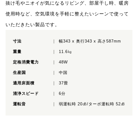
抜け毛やニオイが気になるリビング、部屋干し時、暖房
使用時など、空気環境を手軽に整えたいシーンで使って
いただきたい製品です。
寸法
幅343 x 奥行343 x 高さ587mm
重量
11.6㎏
定格消費電力
48W
生産国
中国
適用床面積
37畳
清浄スピード
6分
運転音
弱運転時 20㏈/ターボ運転時 52㏈