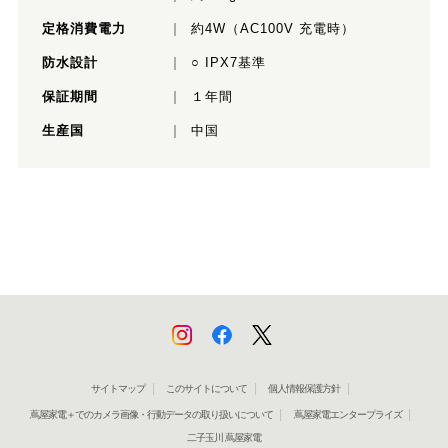
定格消費電力
約4W（AC100V 充電時）
防水設計
○ IPX7基準
保証期間
１年間
生産国
中国
サイトマップ
このサイトについて
個人情報保護方針
蔦屋家電＋でのカメラ画像・行動データの取り扱いについて
蔦屋家電エンタープライズ
二子玉川 蔦屋家電