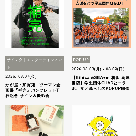
サイン会｜エンターテインメン
POP-UP
ト
2026.08.03(月) - 08.09(日)
2026. 08.07(金)
【Ethical&SEA+m 梅田 蔦屋
書店】学生団体CHADとコラ
かが屋・加賀翔 ツーマン企
ボ、食と暮らしのPOPUP開催
画展『補完』パンフレット刊
行記念 サイン＆撮影会