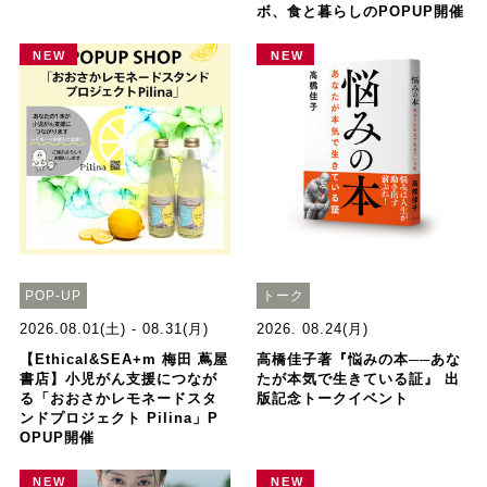
ボ、食と暮らしのPOPUP開催
NEW
NEW
POP-UP
トーク
2026.08.01(土) - 08.31(月)
2026. 08.24(月)
【Ethical&SEA+m 梅田 蔦屋
高橋佳子著『悩みの本──あな
書店】小児がん支援につなが
たが本気で生きている証』 出
る「おおさかレモネードスタ
版記念トークイベント
ンドプロジェクト Pilina」P
OPUP開催
NEW
NEW