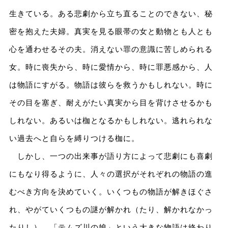
生きている。ある悲劇から立ち直ることのできない、秘
密を抱えた夫婦。真実を見る眼帯の女と動物とも人とも
心を通わせるその夫。消えない罪の意識に苦しめられる
女。時に喪失から、時に愛情から、時に罪悪感から、人
は物語にすがる。物語は彼らを救うかもしれない。時に
その目を塞ぎ、耐えがたい真実から目を背けさせるかも
しれない。あるいは枷となるかもしれない。逃れられな
い過去へと自らを縛りつける枷に。
しかし、一つの出来事が語り方によって悲劇にも喜劇
にもなり得るように、人々の選択がそれぞれの物語の進
むべき方向を決めていく。いくつもの物語が解きほぐさ
れ、やがていくつもの謎が解かれ（たり、解かれなかっ
たりし）、「テムズ川の娘」という大きな物語は終わり