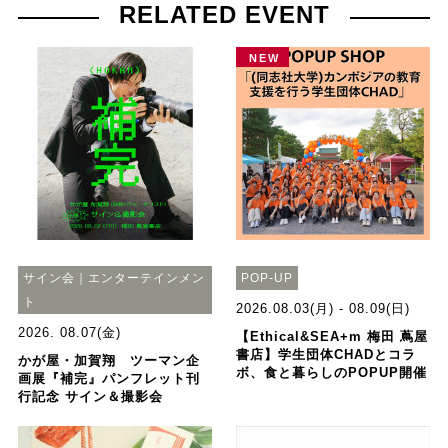
RELATED EVENT
NEW
サイン会｜エンターテインメン
POP-UP
ト
2026.08.03(月) - 08.09(日)
2026. 08.07(金)
【Ethical&SEA+m 梅田 蔦屋
書店】学生団体CHADとコラ
かが屋・加賀翔 ツーマン企
ボ、食と暮らしのPOPUP開催
画展『補完』パンフレット刊
行記念 サイン＆撮影会