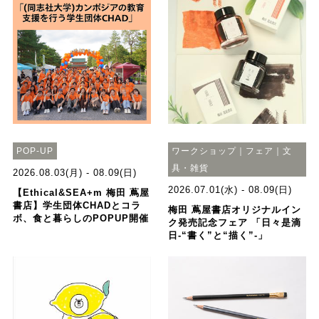
POP-UP
ワークショップ｜フェア｜文
具・雑貨
2026.08.03(月) - 08.09(日)
2026.07.01(水) - 08.09(日)
【Ethical&SEA+m 梅田 蔦屋
書店】学生団体CHADとコラ
梅田 蔦屋書店オリジナルイン
ボ、食と暮らしのPOPUP開催
ク発売記念フェア 「日々是滴
日-“書く”と“描く”-」