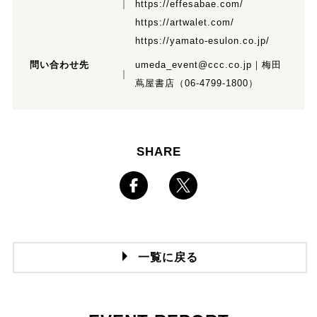
https://effesabae.com/
https://artwalet.com/
https://yamato-esulon.co.jp/
問い合わせ先
umeda_event@ccc.co.jp｜梅田
蔦屋書店（06-4799-1800）
SHARE
一覧に戻る