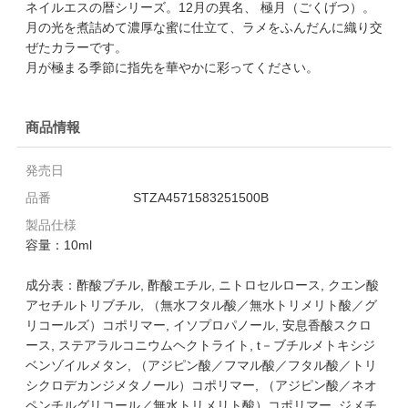
ネイルエスの暦シリーズ。12月の異名、 極月（ごくげつ）。
月の光を煮詰めて濃厚な蜜に仕立て、ラメをふんだんに織り交
ぜたカラーです。
月が極まる季節に指先を華やかに彩ってください。
商品情報
発売日
品番
STZA4571583251500B
製品仕様
容量：10ml
成分表：酢酸ブチル, 酢酸エチル, ニトロセルロース, クエン酸
アセチルトリブチル, （無水フタル酸／無水トリメリト酸／グ
リコールズ）コポリマー, イソプロパノール, 安息香酸スクロ
ース, ステアラルコニウムヘクトライト, t－ブチルメトキシジ
ベンゾイルメタン, （アジピン酸／フマル酸／フタル酸／トリ
シクロデカンジメタノール）コポリマー, （アジピン酸／ネオ
ペンチルグリコール／無水トリメリト酸）コポリマー, ジメチ