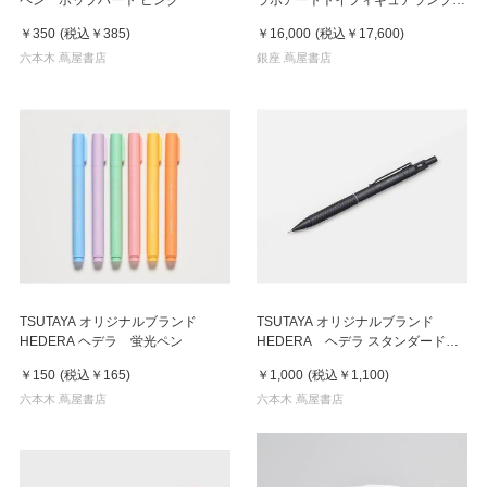
《THE BIG WHITE CAT WITH
￥350
(税込
￥385
)
￥16,000
(税込
￥17,600
)
LAMP》 黑山Kathy Lam
六本木 蔦屋書店
銀座 蔦屋書店
TSUTAYA オリジナルブランド
TSUTAYA オリジナルブランド
HEDERA ヘデラ 蛍光ペン
HEDERA ヘデラ スタンダード製
図用シャープ 0.5
￥150
(税込
￥165
)
￥1,000
(税込
￥1,100
)
六本木 蔦屋書店
六本木 蔦屋書店