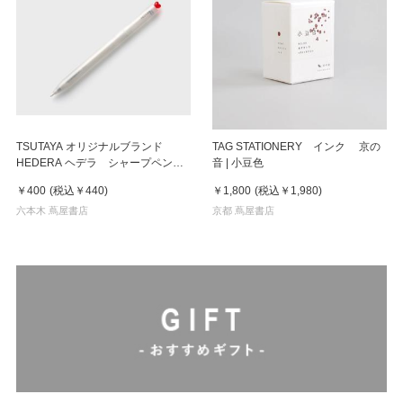
TSUTAYA オリジナルブランド
TAG STATIONERY インク 京の
HEDERA ヘデラ シャープペンシ
音 | 小豆色
ル ポップハート ホワイト
￥400
(税込
￥440
)
￥1,800
(税込
￥1,980
)
六本木 蔦屋書店
京都 蔦屋書店