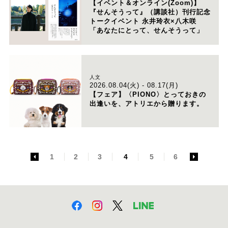
【イベント＆オンライン(Zoom)】
『せんそうって』（講談社）刊行記念
トークイベント 永井玲衣×八木咲
「あなたにとって、せんそうって」
人文
2026.08.04(火) - 08.17(月)
【フェア】〈PIONO〉とっておきの
出逢いを、アトリエから贈ります。
<
1
2
3
4
5
6
>