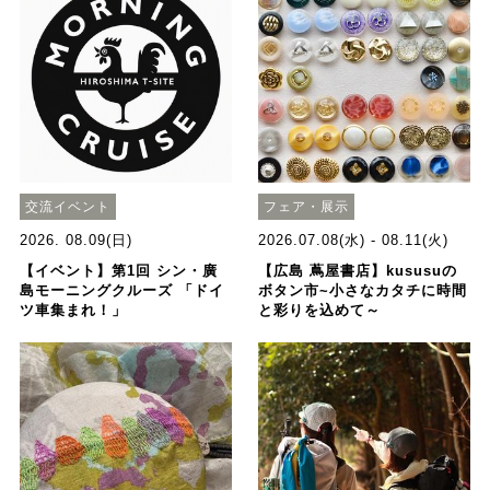
交流イベント
フェア・展示
2026. 08.09(日)
2026.07.08(水) - 08.11(火)
【イベント】第1回 シン・廣
【広島 蔦屋書店】kususuの
島モーニングクルーズ 「ドイ
ボタン市~小さなカタチに時間
ツ車集まれ！」
と彩りを込めて～