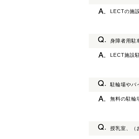
LECTの
身障者用駐
LECT施
駐輪場やバ
無料の駐輪
授乳室、（