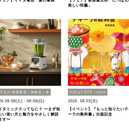
フェア】イイダ傘店 夏の傘展
【フェア】萩原健太郎「にっぽん
美しい民藝」
子玉川 蔦屋家電｜体験会｜食
代官山T-SITE｜Anjin
26.08.08(土) - 08.09(日)
2026. 08.03(月)
イタミックスってなに？ 〜まず知
【イベント】『もっと知りたいテ
たい使い方と魅力をやさしく解説
ーラの教科書』出版記念
ます〜