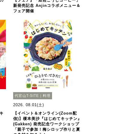
の
【フェア】「焙煎こうじコーヒー」
新発売記念 Anjinコラボメニュー＆
フェア開催
代官山T-SITE｜料理
2026. 08.01(土)
キ
【イベント＆オンライン(Zoom配
信)】榎本美沙『はじめてキッチン』
(Gakken) 発売記念ワークショップ
「親子で参加！梅シロップ作りと夏