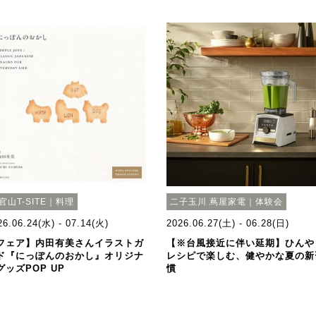
官山T-SITE｜料理
二子玉川 蔦屋家電｜体験会
26.06.24(水) - 07.14(火)
2026.06.27(土) - 06.28(日)
フェア】内田有美さんイラストガ
【※台風接近に伴い延期】ひんや
ド『にっぽんのおかし』オリジナ
レシピで楽しむ、健やかな夏の新
グッズPOP UP
慣