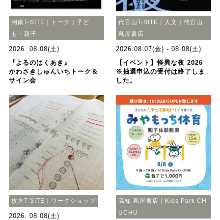
湘南T-SITE｜トーク｜子ど
代官山T-SITE｜人文｜代官山
も・親子
蔦屋書店
2026. 08.08(土)
2026.08.07(金) - 08.08(土)
『よるのはくあき』
【イベント】怪異な夜 2026
かわさきしゅんいちトーク＆
※抽選申込の受付は終了しま
サイン会
した。
枚方T-SITE｜ワークショップ
高知 蔦屋書店｜Kids Park CH
UCHU
2026. 08.08(土)