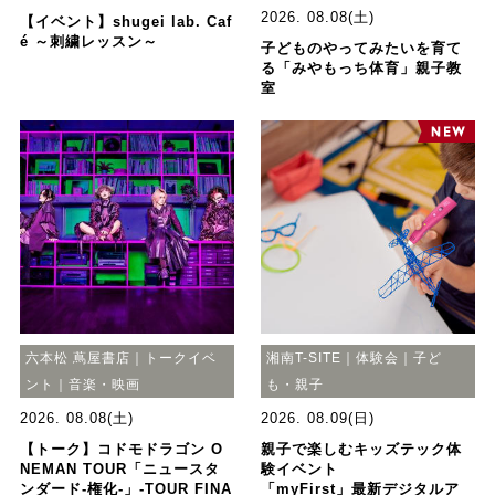
2026. 08.08(土)
【イベント】shugei lab. Caf
é ～刺繍レッスン～
子どものやってみたいを育て
る「みやもっち体育」親子教
室
六本松 蔦屋書店｜トークイベ
湘南T-SITE｜体験会｜子ど
ント｜音楽・映画
も・親子
2026. 08.08(土)
2026. 08.09(日)
【トーク】コドモドラゴン O
親子で楽しむキッズテック体
NEMAN TOUR「ニュースタ
験イベント
ンダード-権化-」-TOUR FINA
「myFirst」最新デジタルア