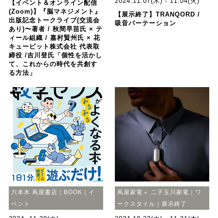
2024.11.07(木) - 11.04(火)
【イベント＆オンライン配信
(Zoom)】『脳マネジメント』
【展示終了】TRANQORD /
出版記念トークライブ(交流会
吸音パーテーション
あり)〜著者 / 秋間早苗氏 × テ
ィール組織 / 嘉村賢州氏 × 花
キューピット株式会社 代表取
締役 /吉川登氏「個性を活かし
て、これからの時代を共創す
る方法」
六本木 蔦屋書店｜BOOK｜イ
蔦屋家電＋ 二子玉川家電｜ワ
ベント
ークスタイル｜展示終了