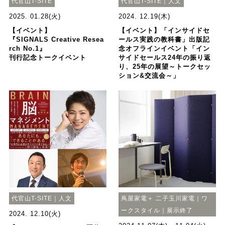
代官山T-SITE
代官山T-SITE｜人文
2025. 01.28(火)
2024. 12.19(木)
【イベント】
【イベント】「インサイドセ
『SIGNALS Creative Resea
ールス実践の教科書」出版記
rch No.1』
念オフラインイベント「イン
刊行記念トークイベント
サイドセールス24年の振り返
り、25年の展望～トークセッ
ション&交流会～」
代官山T-SITE｜人文
蔦屋家電＋ 二子玉川家電｜ワ
ークスタイル｜展示終了
2024. 12.10(火)