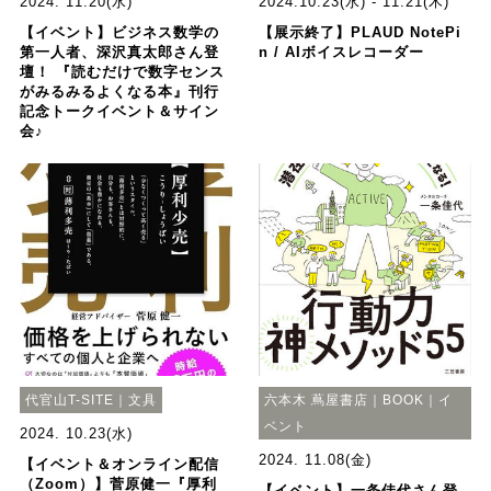
2024. 11.20(水)
2024.10.23(水) - 11.21(木)
【イベント】ビジネス数学の
【展示終了】PLAUD NotePi
第一人者、深沢真太郎さん登
n / AIボイスレコーダー
壇！ 『読むだけで数字センス
がみるみるよくなる本』刊行
記念トークイベント＆サイン
会♪
代官山T-SITE｜文具
六本木 蔦屋書店｜BOOK｜イ
ベント
2024. 10.23(水)
2024. 11.08(金)
【イベント＆オンライン配信
（Zoom）】菅原健一『厚利
【イベント】一条佳代さん登