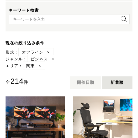
キーワード検索
キーワード検索
現在の絞り込み条件
形式：
オフライン
×
ジャンル：
ビジネス
×
エリア：
関東
×
214
全
件
開催日順
新着順