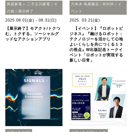
蔦屋家電＋ 二子玉川家電｜そ
六本木 蔦屋書店｜BOOK｜イ
の他｜展示終了
ベント
2025.08.01(金) - 08.31(日)
2025. 03.21(金)
【展示終了】モアクト/トクつ
【イベント】『ロボットビ
む。トクする。ソーシャルグ
ジネス』『融けるロボット：
ッドなアクションアプリ
テクノロジーを活かして心地
よいくらしを共につくる１３
の視点』W出版記念トークイ
ベント「ロボットが実現する
新しい日常」