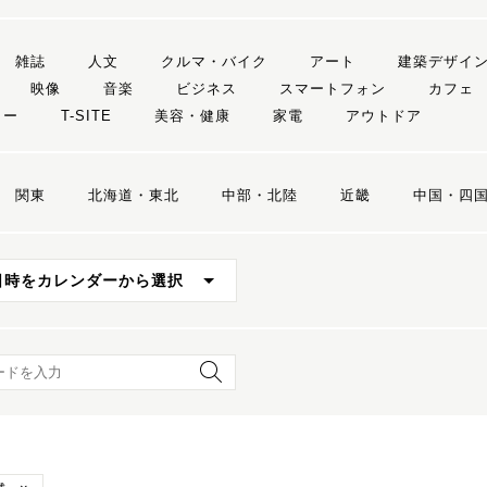
雑誌
人文
クルマ・バイク
アート
建築デザイ
映像
音楽
ビジネス
スマートフォン
カフェ
リー
T-SITE
美容・健康
家電
アウトドア
関東
北海道・東北
中部・北陸
近畿
中国・四
日時をカレンダーから選択
ード検索