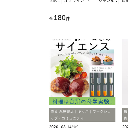
形式：
オフライン
×
ジャンル：
店
180
全
件
奈良 蔦屋書店｜キッズ｜ワークショ
梅
ップ・コミュニティ
貨
2026. 08.14(金)
20