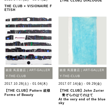
【THE CLUB】DIALOGUE
THE CLUB × VISIONAIRE F
ETISH
銀座 蔦屋書店｜ART-GALLER
銀座 蔦屋書店｜ART-GALLER
Y-THE-CLUB
Y-THE-CLUB
2017.10.28(土) - 01.04(木)
2017.07.14(金) - 09.29(金)
【THE CLUB】Pattern 紋様
【THE CLUB】John Zurier
Forms of Beauty
青ぞらのはてのはて
At the very end of the blue
sky