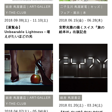
銀座 蔦屋書店｜ART-GALLER
二子玉川 蔦屋家電｜キッズ｜
Y-THE-CLUB
フェア・展示｜本
2018.09.08(土) - 11.10(土)
2018.06.15(金) - 06.28(木)
【展覧会】
安野光雅の描くスイス『旅の
Unbearable Lightness－堪
絵本Ⅸ』出版記念
えがたいほどの光
銀座 蔦屋書店｜ART-GALLER
銀座 蔦屋書店
Y-THE-CLUB
2018.01.20(土) - 03.24(土)
2018.04.07(土) - 05.04(金)