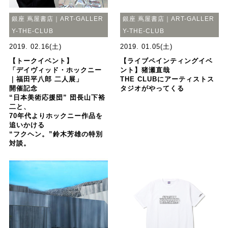
銀座 蔦屋書店｜ART-GALLER
銀座 蔦屋書店｜ART-GALLER
Y-THE-CLUB
Y-THE-CLUB
2019. 02.16(土)
2019. 01.05(土)
【トークイベント】
【ライブペインティングイベ
「デイヴィッド・ホックニー
ント】猪瀬直哉
｜福田平八郎 二人展」
THE CLUBにアーティストス
開催記念
タジオがやってくる
“日本美術応援団” 団長山下裕
二と、
70年代よりホックニー作品を
追いかける
“フクヘン。”鈴木芳雄の特別
対談。