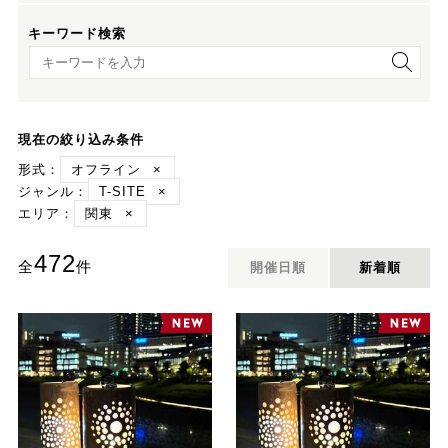
キーワード検索
キーワード検索
現在の絞り込み条件
形式：
オフライン
×
ジャンル：
T-SITE
×
エリア：
関東
×
472
全
件
開催日順
新着順