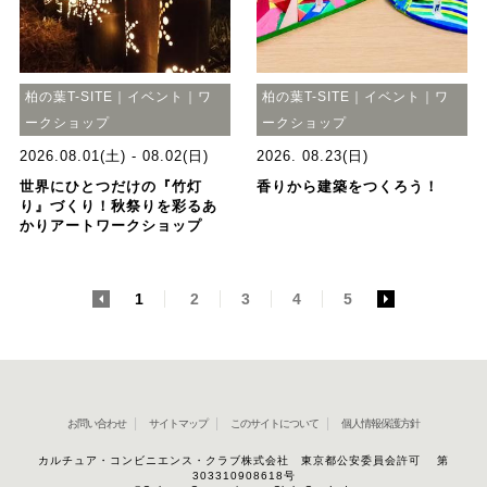
柏の葉T-SITE｜イベント｜ワ
柏の葉T-SITE｜イベント｜ワ
ークショップ
ークショップ
2026.08.01(土) - 08.02(日)
2026. 08.23(日)
世界にひとつだけの『竹灯
香りから建築をつくろう！
り』づくり！秋祭りを彩るあ
かりアートワークショップ
<
1
2
3
4
5
>
お問い合わせ
サイトマップ
このサイトについて
個人情報保護方針
カルチュア・コンビニエンス・クラブ株式会社 東京都公安委員会許可 第
303310908618号