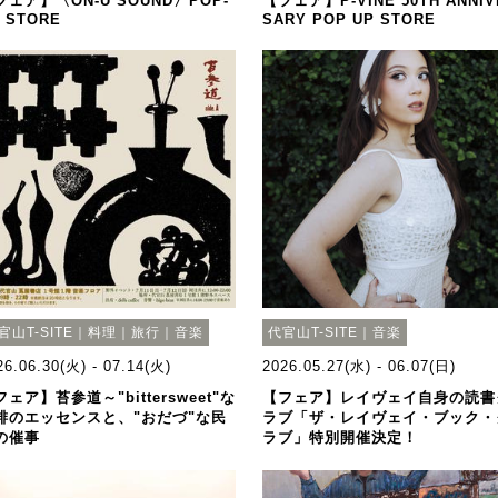
フェア】〈ON-U SOUND〉POP-
【フェア】P-VINE 50TH ANNIV
 STORE
SARY POP UP STORE
官山T-SITE｜料理｜旅行｜音楽
代官山T-SITE｜音楽
26.06.30(火) - 07.14(火)
2026.05.27(水) - 06.07(日)
フェア】苔参道～"bittersweet"な
【フェア】レイヴェイ自身の読書
琲のエッセンスと、"おだづ"な民
ラブ「ザ・レイヴェイ・ブック・
の催事
ラブ」特別開催決定！