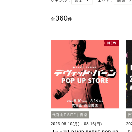
ジャンル：
音楽
×
エリア：
関東
×
360
全
件
代官山T-SITE｜音楽
代
2026.08.10(月) - 08.16(日)
20