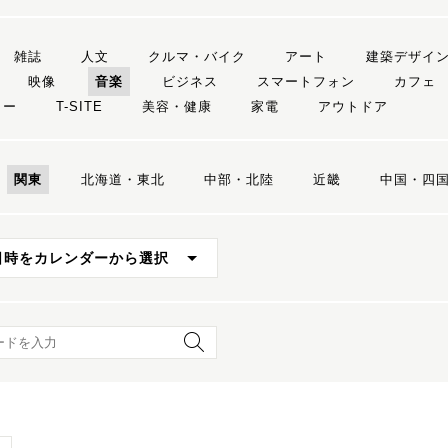
雑誌
人文
クルマ・バイク
アート
建築デザイ
映像
音楽
ビジネス
スマートフォン
カフェ
リー
T-SITE
美容・健康
家電
アウトドア
関東
北海道・東北
中部・北陸
近畿
中国・四
日時をカレンダーから選択
ード検索