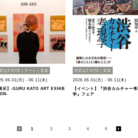
官山T-SITE｜アート｜音楽
代官山T-SITE｜音楽
26.06.01(月) - 06.11(木)
2026.06.01(月) - 06.11(木)
示】-GURU KATO ART EXHIB
【イベント】『渋谷カルチャー考
ION-
学』フェア
<
1
2
3
4
5
>