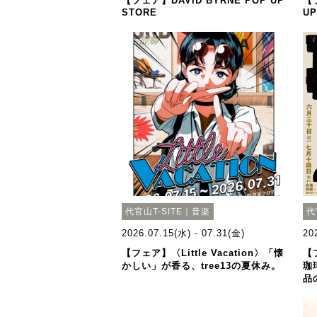
【フェア】DAVID BYRNE POP UP
【
STORE
UP
代官山T-SITE｜音楽
代
2026.07.15(水) - 07.31(金)
20
【フェア】〈Little Vacation〉「懐
【
かしい」が香る、tree13の夏休み。
珈
品