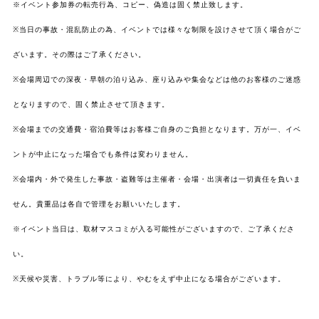
※イベント参加券の転売行為、コピー、偽造は固く禁止致します。
※当日の事故・混乱防止の為、イベントでは様々な制限を設けさせて頂く場合がご
ざいます。その際はご了承ください。
※会場周辺での深夜・早朝の泊り込み、座り込みや集会などは他のお客様のご迷惑
となりますので、固く禁止させて頂きます。
※会場までの交通費・宿泊費等はお客様ご自身のご負担となります。万が一、イベ
ントが中止になった場合でも条件は変わりません。
※会場内・外で発生した事故・盗難等は主催者・会場・出演者は一切責任を負いま
せん。貴重品は各自で管理をお願いいたします。
※イベント当日は、取材マスコミが入る可能性がございますので、ご了承くださ
い。
※天候や災害、トラブル等により、やむをえず中止になる場合がございます。