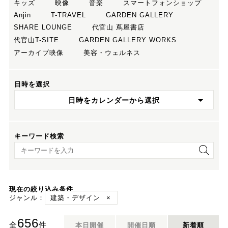
キッズ
映像
音楽
スマートフォンショップ
Anjin
T-TRAVEL
GARDEN GALLERY
SHARE LOUNGE
代官山 蔦屋書店
代官山T-SITE
GARDEN GALLERY WORKS
アーカイブ映像
美容・ウェルネス
日時を選択
日時をカレンダーから選択
キーワード検索
キーワード検索
現在の絞り込み条件
ジャンル：
建築・デザイン
×
656
全
件
本日開催
開催日順
新着順