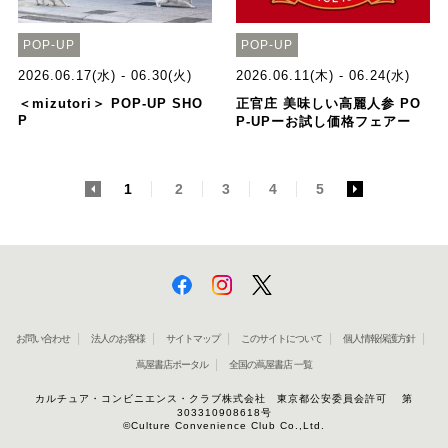
POP-UP
POP-UP
2026.06.17(水) - 06.30(火)
2026.06.11(木) - 06.24(水)
＜mizutori＞ POP-UP SHO
正官庄 美味しい高麗人参 PO
P
P-UPーお試し価格フェアー
<
1
2
3
4
5
>
お問い合わせ
法人のお客様
サイトマップ
このサイトについて
個人情報保護方針
蔦屋書店ポータル
全国の蔦屋書店 一覧
カルチュア・コンビニエンス・クラブ株式会社 東京都公安委員会許可 第
303310908618号
©Culture Convenience Club Co.,Ltd.