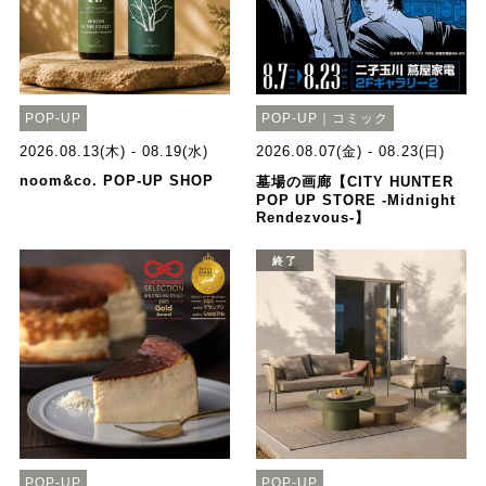
POP-UP
POP-UP｜コミック
2026.08.13(木) - 08.19(水)
2026.08.07(金) - 08.23(日)
noom&co. POP-UP SHOP
墓場の画廊【CITY HUNTER
POP UP STORE -Midnight
Rendezvous-】
終了
POP-UP
POP-UP