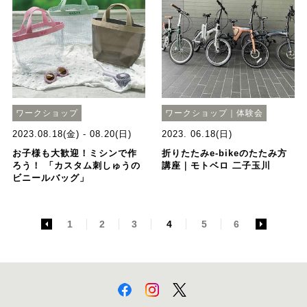
ワークショップ
ワークショップ｜体験会
2023.08.18(金) - 08.20(日)
2023. 06.18(日)
お子様も大歓迎！ミシンで作
折りたたみe-bikeのたたみ方
ろう！ 「カスタム刺しゅうの
講座｜モトベロ 二子玉川
ビニールバッグ」
<
1
2
3
4
5
6
>