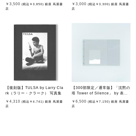
￥3,500
￥3,000
(税込
￥3,850
)
銀座 蔦屋書
(税込
￥3,300
)
銀座 蔦屋書
店
店
【復刻版】TULSA by Larry Cla
【300部限定／通常版】「沈黙の
rk（ラリー・クラーク） 写真集
塔 Tower of Silence」 by 表
萌々花（Momoka Omote） 写
￥4,310
￥6,500
(税込
￥4,741
)
銀座 蔦屋書
(税込
￥7,150
)
銀座 蔦屋書
真集
店
店