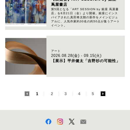
蔦屋書店
第5回となる「ART SESSION by 銀座 蔦屋書
店」を8月21日（金）より開催。銀座にインス
パイアされた真田将太朗の新作をメインビジュ
アルに、人気作家約30名の約50点が集うアート
イベント。
アート
2026.08.28(金) - 09.15(火)
【展示】平井健太「吉野杉の可能性」
<
1
2
3
4
5
>