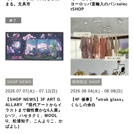
まる。文具市
ヨーロッパ直輸入のパンselec
tSHOP
終了
SHOP NEWS
期間限定 SHOP
2026.07.07(火) - 07.12(日)
2026.08.04(火) - 08.09(日)
【SHOP NEWS】3F ART G
【4F 催事】『etrak glass』
ALLARY 『現代アートからイ
くらしの余白
ラストまで個性豊かな6人展』
(ハツ、ハセタクミ、MOOL
U、松浦知子、こんよりこ、か
ばよし)