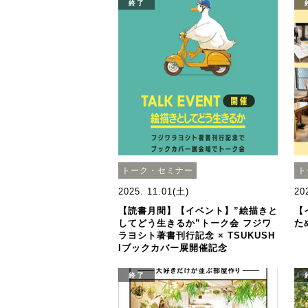
終了
トーク・セミナー
ト
2025. 11.01(土)
20
【読書月間】【イベント】”絵描きと
【
してどう生きるか”トーク会 フジワ
た
ラヨシト著書刊行記念 × TSUKUSH
Iブックカバー展開催記念
終了