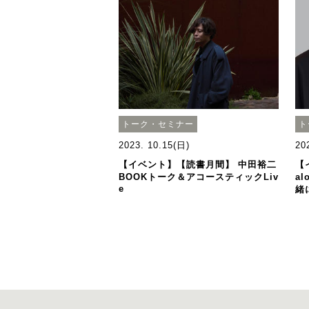
トーク・セミナー
ト
2023. 10.15(日)
20
【イベント】【読書月間】 中田裕二
【イ
BOOKトーク＆アコースティックLiv
al
e
緒