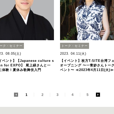
ーク・セミナー
トーク・セミナー
23. 08.05(土)
2023. 04.11(火)
ベント】【Japanese culture s
【イベント】枚方T-SITE台湾フ
on for EXPO】 尾上緑さんと一
オープニング 〜一青妙さんトー
に体験！夏休み歌舞伎入門
ベント〜 ≪2023年4月11日(火)≫
<
1
2
3
4
5
>