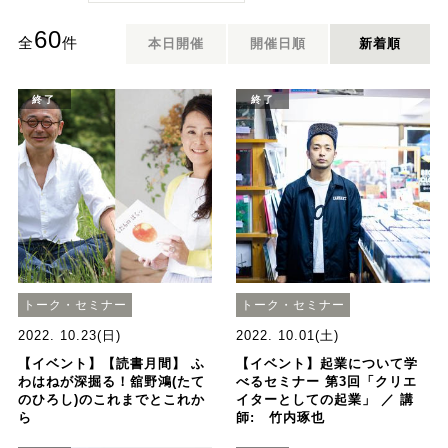
60
全
件
本日開催
開催日順
新着順
終了
終了
トーク・セミナー
トーク・セミナー
2022. 10.23(日)
2022. 10.01(土)
【イベント】【読書月間】 ふ
【イベント】起業について学
わはねが深掘る！舘野鴻(たて
べるセミナー 第3回「クリエ
のひろし)のこれまでとこれか
イターとしての起業」 ／ 講
ら
師: 竹内琢也