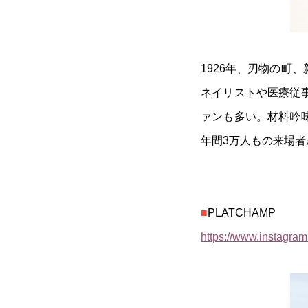
1926年、刃物の町
ネイリストや医療従
ァンも多い。材料吟
年間3万人もの来場者が
■
PLATCHAMP
https://www.instagra