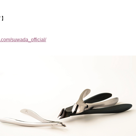
ド】
.com/suwada_official/