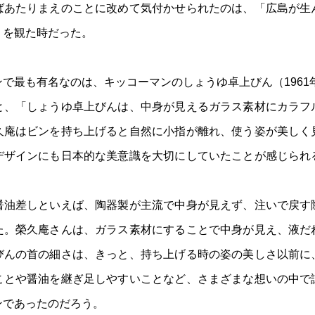
ばあたりまえのことに改めて気付かせられたのは、「広島が生
」を観た時だった。
で最も有名なのは、キッコーマンのしょうゆ卓上びん（1961
と、「しょうゆ卓上びんは、中身が見えるガラス素材にカラフ
久庵はビンを持ち上げると自然に小指が離れ、使う姿が美しく
デザインにも日本的な美意識を大切にしていたことが感じられ
醤油差しといえば、陶器製が主流で中身が見えず、注いで戻す
た。榮久庵さんは、ガラス素材にすることで中身が見え、液だ
びんの首の細さは、きっと、持ち上げる時の姿の美しさ以前に
ことや醤油を継ぎ足しやすいことなど、さまざまな想いの中で
ンであったのだろう。