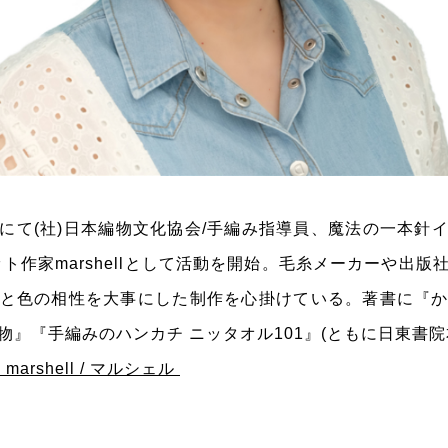
にて(社)日本編物文化協会/手編み指導員、魔法の一本針
ット作家marshellとして活動を開始。毛糸メーカーや出
糸と色の相性を大事にした制作を心掛けている。著書に『
物』『手編みのハンカチ ニッタオル101』(ともに日東書院
arshell / マルシェル