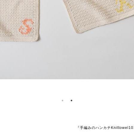
『手編みのハンカチKnittowel10