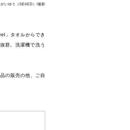
がいゆう（SEAED）/撮影
wel」タオルからでき
も抜群。洗濯機で洗う
。
の作品の販売の他、ご自