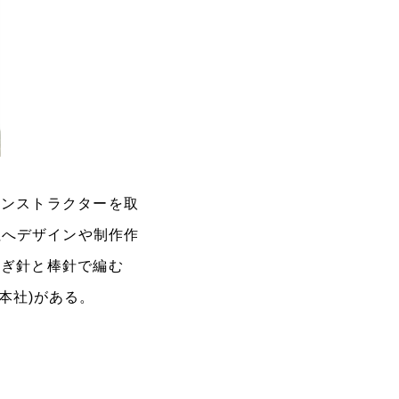
インストラクターを取
版社へデザインや制作作
かぎ針と棒針で編む
本社)がある。