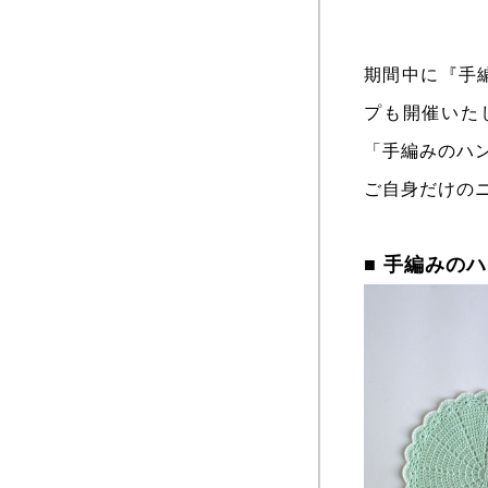
期間中に『手編み
プも開催いた
「手編みのハンカ
ご自身だけの
■ 手編みの