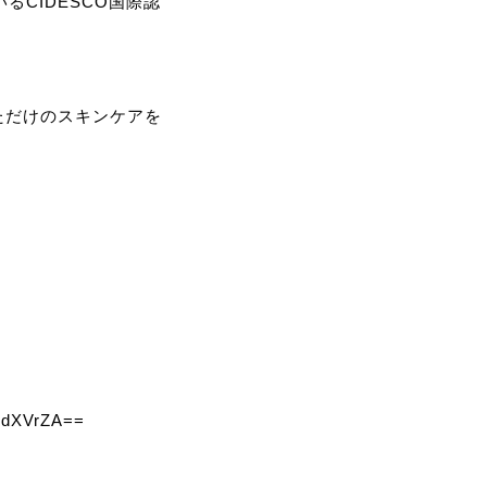
るCIDESCO国際認
ただけのスキンケアを
5dXVrZA==