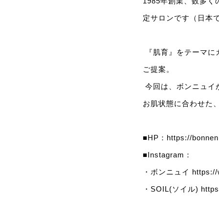
1985年創業、数多
定サロンです（日本
『肌育』をテーマに
ご提案。
今回は、ボンニュイ
お肌状態に合わせた
■HP：
https://bonnen
■Instagram：
・ボンニュイ
https:
・SOIL(ソイル)
http