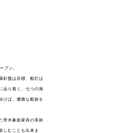
オープン。
羅針盤は目標、船灯は
に辿り着く。七つの海
歩けば、優雅な船旅を
た寄木象嵌家具の美術
楽しむことも出来ま