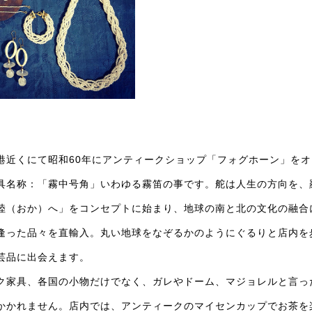
）
港近くにて昭和60年にアンティークショップ「フォグホーン」を
具名称：「霧中号角」いわゆる霧笛の事です。舵は人生の方向を、
陸（おか）へ」をコンセプトに始まり、地球の南と北の文化の融合
逢った品々を直輸入。丸い地球をなぞるかのようにぐるりと店内を
芸品に出会えます。
ク家具、各国の小物だけでなく、ガレやドーム、マジョレルと言っ
かかれません。店内では、アンティークのマイセンカップでお茶を