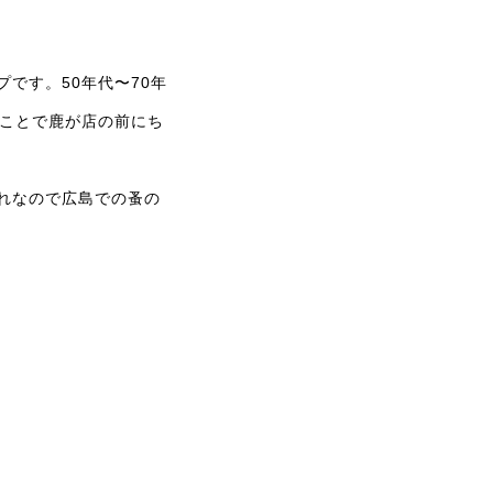
です。50年代〜70年
うことで鹿が店の前にち
れなので広島での蚤の