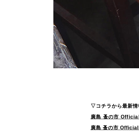
▽コチラから最新情
廣島 蚤の市 Officia
廣島 蚤の市 Officia