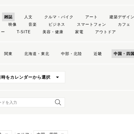
雑誌
人文
クルマ・バイク
アート
建築デザイ
映像
音楽
ビジネス
スマートフォン
カフェ
リー
T-SITE
美容・健康
家電
アウトドア
関東
北海道・東北
中部・北陸
近畿
中国・四
日時をカレンダーから選択
ード検索