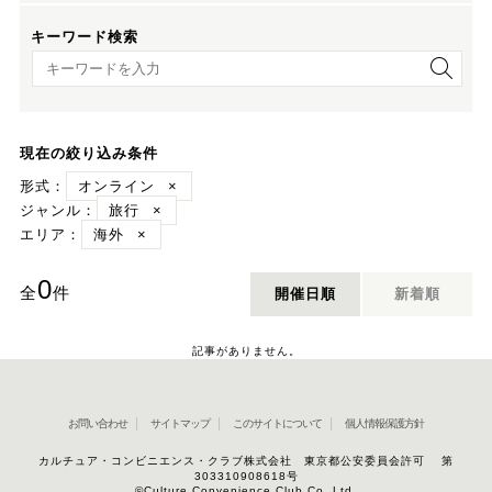
キーワード検索
キーワード検索
現在の絞り込み条件
形式：
オンライン
×
ジャンル：
旅行
×
エリア：
海外
×
0
全
件
開催日順
新着順
記事がありません。
お問い合わせ
サイトマップ
このサイトについて
個人情報保護方針
カルチュア・コンビニエンス・クラブ株式会社 東京都公安委員会許可 第
303310908618号
©Culture Convenience Club Co.,Ltd.