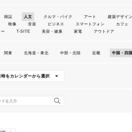
雑誌
人文
クルマ・バイク
アート
建築デザイ
映像
音楽
ビジネス
スマートフォン
カフェ
リー
T-SITE
美容・健康
家電
アウトドア
関東
北海道・東北
中部・北陸
近畿
中国・四
日時をカレンダーから選択
ード検索