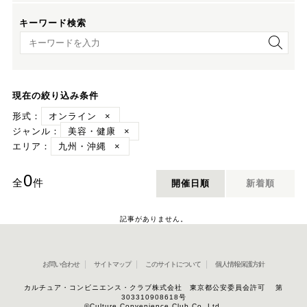
キーワード検索
キーワード検索
現在の絞り込み条件
形式：
オンライン
×
ジャンル：
美容・健康
×
エリア：
九州・沖縄
×
0
全
件
開催日順
新着順
記事がありません。
お問い合わせ
サイトマップ
このサイトについて
個人情報保護方針
カルチュア・コンビニエンス・クラブ株式会社 東京都公安委員会許可 第
303310908618号
©Culture Convenience Club Co.,Ltd.