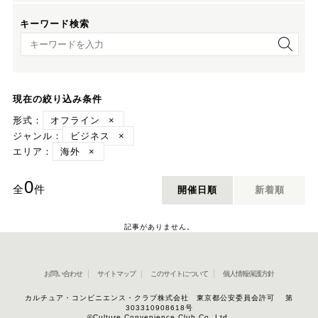
キーワード検索
キーワード検索
現在の絞り込み条件
形式：
オフライン
×
ジャンル：
ビジネス
×
エリア：
海外
×
0
全
件
開催日順
新着順
記事がありません。
お問い合わせ
サイトマップ
このサイトについて
個人情報保護方針
カルチュア・コンビニエンス・クラブ株式会社 東京都公安委員会許可 第
303310908618号
©Culture Convenience Club Co.,Ltd.