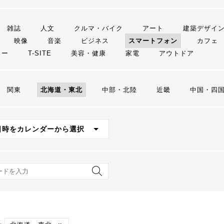
雑誌
人文
クルマ・バイク
アート
建築デザイ
映像
音楽
ビジネス
スマートフォン
カフェ
リー
T-SITE
美容・健康
家電
アウトドア
関東
北海道・東北
中部・北陸
近畿
中国・四
日時をカレンダーから選択
ード検索