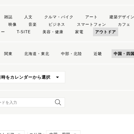
雑誌
人文
クルマ・バイク
アート
建築デザイ
映像
音楽
ビジネス
スマートフォン
カフェ
リー
T-SITE
美容・健康
家電
アウトドア
関東
北海道・東北
中部・北陸
近畿
中国・四
日時をカレンダーから選択
ード検索