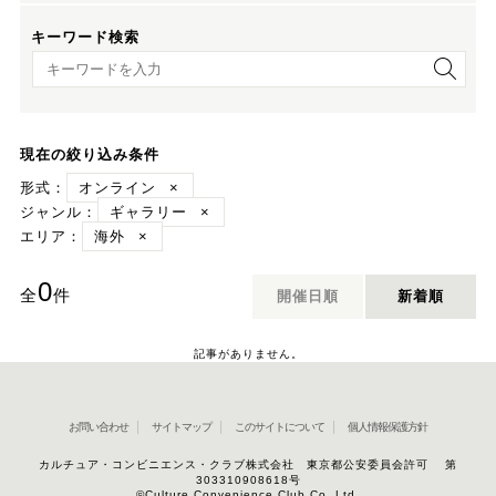
キーワード検索
キーワード検索
現在の絞り込み条件
形式：
オンライン
×
ジャンル：
ギャラリー
×
エリア：
海外
×
0
全
件
開催日順
新着順
記事がありません。
お問い合わせ
サイトマップ
このサイトについて
個人情報保護方針
カルチュア・コンビニエンス・クラブ株式会社 東京都公安委員会許可 第
303310908618号
©Culture Convenience Club Co.,Ltd.