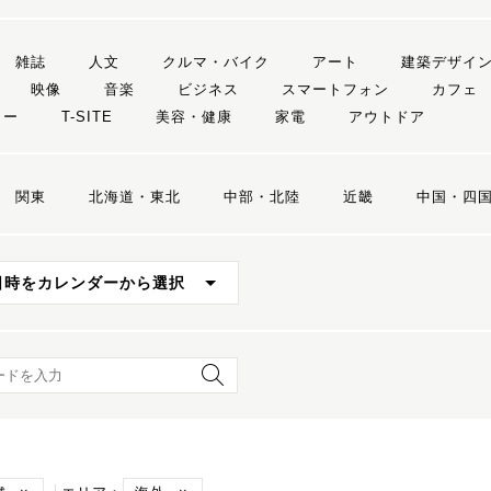
雑誌
人文
クルマ・バイク
アート
建築デザイ
映像
音楽
ビジネス
スマートフォン
カフェ
リー
T-SITE
美容・健康
家電
アウトドア
関東
北海道・東北
中部・北陸
近畿
中国・四
日時をカレンダーから選択
ード検索