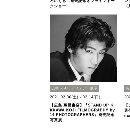
ろにくる—発売記念オンライントー
ン
クショー
（
広島T-SITE｜フェア・展示
高
2021.02.06(土) - 02.14(日)
20
【広島 蔦屋書店】『STAND UP KI
【
KKAWA KOJI FILMOGRAPHY by
典
14 PHOTOGRAPHERS』発売記念
nc
写真展