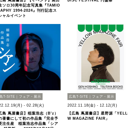
広島 蔦屋書店】【イベント】奥田
DISC FESTIVAL 円盤祭
生ソロ30周年記念写真集『TAMIO
APHY 1994-2024』刊行記念ス
シャルイベント
島T-SITE｜フェア・展示
広島T-SITE｜フェア・展示
22.12.19(月) - 02.28(火)
2022.11.18(金) - 12.12(月)
広島 蔦屋書店】稲葉浩志（B’z）
【広島 蔦屋書店】星野源「YELL
の著書にして初の作品集『完全予
W MAGAZINE FAIR」
受注生産 稲葉浩志作品集「シア