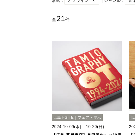
形式：
オフライン
×
ジャンル：
音
21
全
件
広島T-SITE｜フェア・展示
広
2024.10.09(水) - 10.20(日)
20