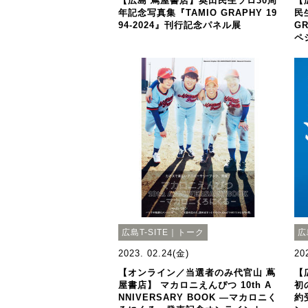
【広島 蔦屋書店】奥田民生ソロ30周
【
年記念写真集『TAMIO GRAPHY 19
民
94-2024』刊行記念パネル展
GR
ペ
広島T-SITE｜トーク
広
2023. 02.24(金)
20
【オンライン／当選者のみ代官山 蔦
【
屋書店】 マカロニえんぴつ 10th A
初
NNIVERSARY BOOK —マカロニく
約