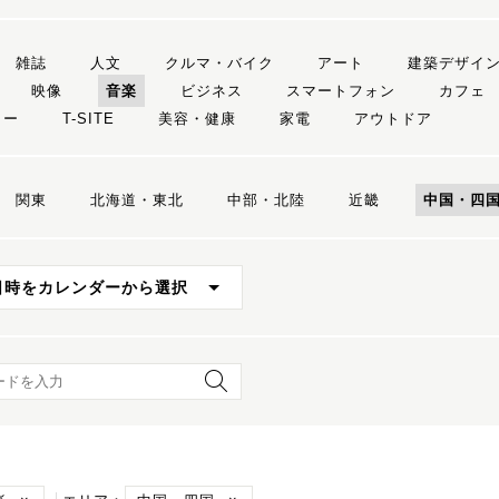
雑誌
人文
クルマ・バイク
アート
建築デザイ
映像
音楽
ビジネス
スマートフォン
カフェ
リー
T-SITE
美容・健康
家電
アウトドア
関東
北海道・東北
中部・北陸
近畿
中国・四
日時をカレンダーから選択
ード検索