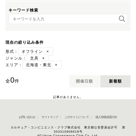
キーワード検索
キーワード検索
現在の絞り込み条件
形式：
オフライン
×
ジャンル：
文具
×
エリア：
北海道・東北
×
0
全
件
開催日順
新着順
記事がありません。
お問い合わせ
サイトマップ
このサイトについて
個人情報保護方針
カルチュア・コンビニエンス・クラブ株式会社 東京都公安委員会許可 第
303310908618号
©Culture Convenience Club Co.,Ltd.