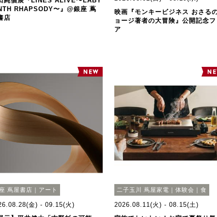
田純個展『LINES ALIVE〜LABY
INTH RHAPSODY〜』@銀座 蔦
映画『モンキービジネス おさる
書店
ョージ著者の大冒険』公開記念フ
ア
座 蔦屋書店｜アート
二子玉川 蔦屋家電｜体験会｜食
26.08.28(金) - 09.15(火)
2026.08.11(火) - 08.15(土)