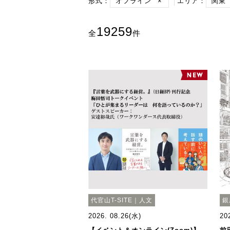
形式：
オフライン
×
エリア：
関東
19259
全
件
代官山T-SITE｜人文
銀
2026. 08.26(水)
20