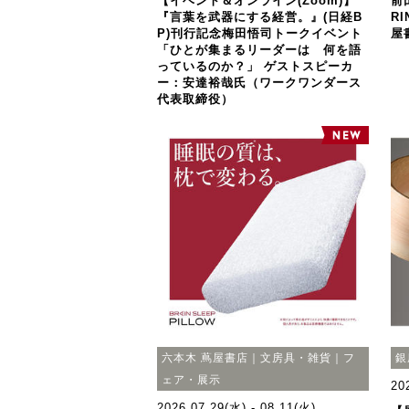
【イベント＆オンライン(Zoom)】
前
『言葉を武器にする経営。』(日経B
R
P)刊行記念梅田悟司トークイベント
屋
「ひとが集まるリーダーは 何を語
っているのか？」 ゲストスピーカ
ー：安達裕哉氏（ワークワンダース
代表取締役）
六本木 蔦屋書店｜文房具・雑貨｜フ
銀
ェア・展示
20
2026.07.29(水) - 08.11(火)