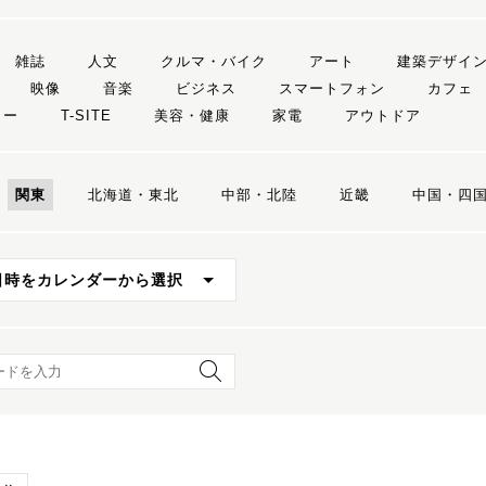
雑誌
人文
クルマ・バイク
アート
建築デザイ
映像
音楽
ビジネス
スマートフォン
カフェ
リー
T-SITE
美容・健康
家電
アウトドア
関東
北海道・東北
中部・北陸
近畿
中国・四
日時をカレンダーから選択
ード検索