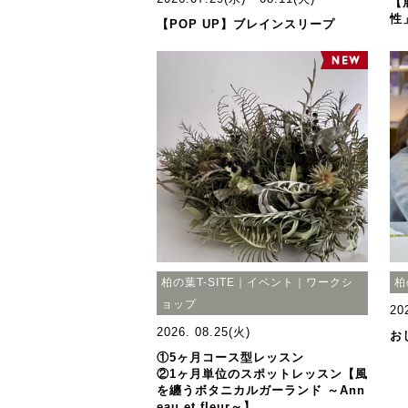
【
性
【POP UP】ブレインスリープ
柏の葉T-SITE｜イベント｜ワークシ
柏
ョップ
20
2026. 08.25(火)
お
①5ヶ月コース型レッスン
②1ヶ月単位のスポットレッスン【風
を纏うボタニカルガーランド ～Ann
eau et fleur～】