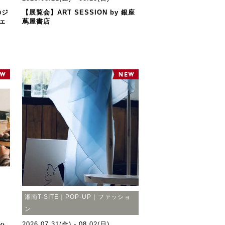
のジ
【展覧会】ART SESSION by 銀座
ェ
蔦屋書店
湘南T-SITE｜POP-UP｜ファッショ
ン
2026.07.31(金) - 08.02(日)