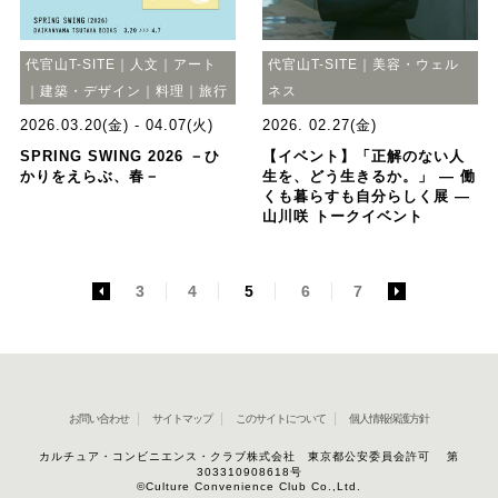
代官山T-SITE｜人文｜アート
代官山T-SITE｜美容・ウェル
｜建築・デザイン｜料理｜旅行
ネス
2026.03.20(金) - 04.07(火)
2026. 02.27(金)
SPRING SWING 2026 －ひ
【イベント】「正解のない人
かりをえらぶ、春－
生を、どう生きるか。」 ― 働
くも暮らすも自分らしく展 ―
山川咲 トークイベント
<
3
4
5
6
7
>
お問い合わせ
サイトマップ
このサイトについて
個人情報保護方針
カルチュア・コンビニエンス・クラブ株式会社 東京都公安委員会許可 第
303310908618号
©Culture Convenience Club Co.,Ltd.