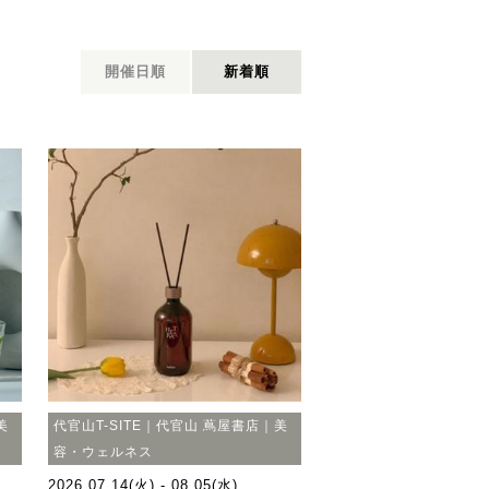
開催日順
新着順
美
代官山T-SITE｜代官山 蔦屋書店｜美
容・ウェルネス
2026.07.14(火) - 08.05(水)