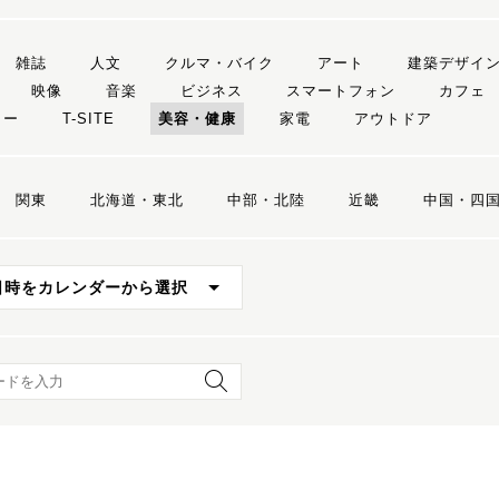
雑誌
人文
クルマ・バイク
アート
建築デザイ
映像
音楽
ビジネス
スマートフォン
カフェ
リー
T-SITE
美容・健康
家電
アウトドア
関東
北海道・東北
中部・北陸
近畿
中国・四
日時をカレンダーから選択
ード検索