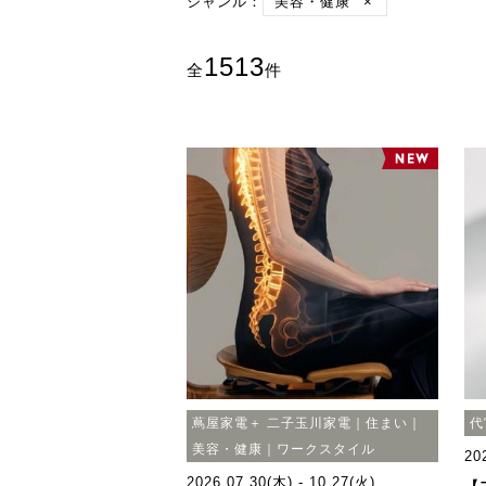
ジャンル：
美容・健康
×
1513
全
件
蔦屋家電＋ 二子玉川家電｜住まい｜
代
美容・健康｜ワークスタイル
20
2026.07.30(木) - 10.27(火)