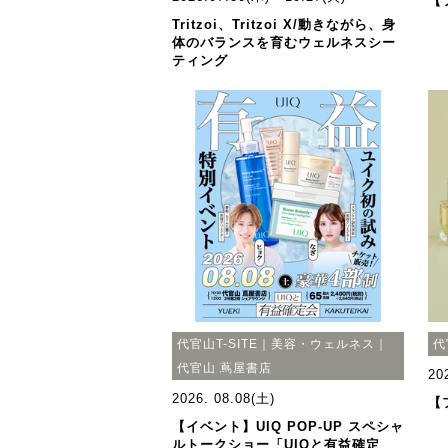
【
Tritzoi、Tritzoi X/動きながら、身
体のバランスを育むウェルネスシー
ティング
代官山T-SITE｜美容・ウェルネス｜
代
代官山 蔦屋書店
20
2026. 08.08(土)
【
【イベント】UIQ POP-UP スペシャ
ルトークショー「UIQと有益確定