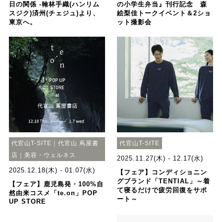
日の関係 -翰林手織(ハンリム
の小学生弁当』刊行記念 森
スジク)済州(チェジュ)より、
絵梨佳トークイベント＆2ショ
東京へ。
ット撮影会
代官山T-SITE｜代官山 蔦屋書
代官山T-SITE
店｜美容・ウェルネス
2025.11.27(木) - 12.17(水)
2025.12.18(木) - 01.07(水)
【フェア】コンディショニン
グブランド「TENTIAL」～着
【フェア】鹿児島発・100%自
て寝るだけで疲労回復をサポ
然由来コスメ「te.on」POP
ート～
UP STORE