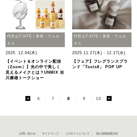
代官山T-SITE｜美容・ウェル
代官山T-SITE｜美容・ウェル
ネス
ネス
2025. 12.04(木)
2025.11.27(木) - 12.17(水)
【イベント＆オンライン配信
【フェア】フレグランスブラ
（Zoom）】光の中で美しく
ンド「Tools8」 POP UP
見えるメイクとは？UNMIX 吉
川康雄トークショー
<
6
7
8
9
10
>
お問い合わせ
サイトマップ
このサイトについて
個人情報保護方針