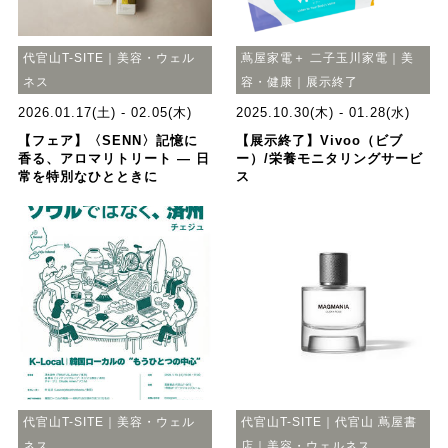
代官山T-SITE｜美容・ウェル
蔦屋家電＋ 二子玉川家電｜美
ネス
容・健康｜展示終了
2026.01.17(土) - 02.05(木)
2025.10.30(木) - 01.28(水)
【フェア】〈SENN〉記憶に
【展示終了】Vivoo（ビブ
香る、アロマリトリート — 日
ー）/栄養モニタリングサービ
常を特別なひとときに
ス
代官山T-SITE｜美容・ウェル
代官山T-SITE｜代官山 蔦屋書
ネス
店｜美容・ウェルネス