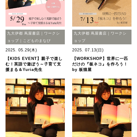
九大伊都 蔦屋書店｜ワークシ
九大伊都 蔦屋書店｜ワークシ
ョップ｜こどものまなび
ョップ
2025. 05.29(木)
2025. 07.13(日)
【KIDS EVENT】親子で楽し
【WORKSHOP】世界に一匹
む！英語で遊ぼう～子育て支
だけの『板ネコ』を作ろう！
援まる＆Yuria先生
by 板猫屋